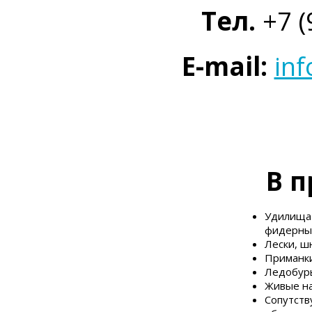
Тел.
+7 (
E-mail:
inf
В п
Удилища 
фидерны
Лески, ш
Приманки
Ледобуры
Живые н
Сопутств